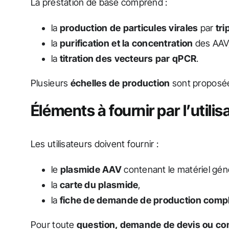
La prestation de base comprend :
la
production de particules virales
par
tri
la
purification et la concentration
des AAV
la
titration des vecteurs par qPCR
.
Plusieurs
échelles de production
sont proposée
Éléments à fournir par l’utilis
Les utilisateurs doivent fournir :
le
plasmide AAV
contenant le matériel géné
la
carte du plasmide
,
la
fiche de demande de production comp
Pour toute
question, demande de devis ou c