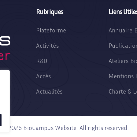
Rubriques
Liens Utile
Plateforme
Annuaire 
Activités
Publicati
R&D
Ateliers B
Accès
Mentions l
Actualités
Charte & 
2026 BioCampus Website. All rights reserved.