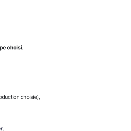
pe choisi
.
oduction choisie),
er
.