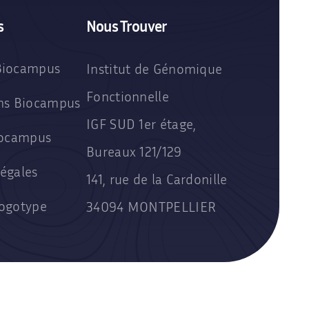
s
Nous Trouver
Biocampus
Institut de Génomique
Fonctionnelle
ons Biocampus
IGF SUD 1er étage,
iocampus
Bureaux 121/129
égales
141, rue de la Cardonille
Logotype
34094 MONTPELLIER